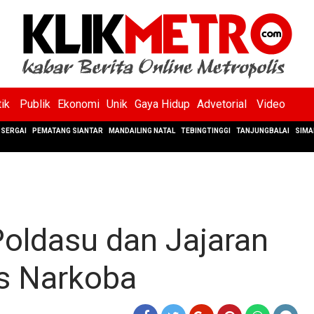
tik
Publik
Ekonomi
Unik
Gaya Hidup
Advetorial
Video
SERGAI
PEMATANG SIANTAR
MANDAILING NATAL
TEBINGTINGGI
TANJUNGBALAI
SIMA
Poldasu dan Jajaran
s Narkoba