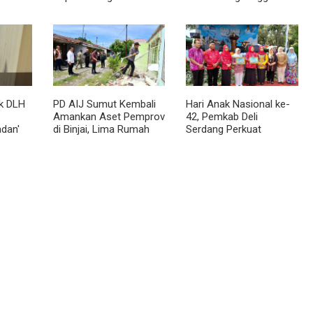
ama
Pembangunan
Dorong Optimalisasi
Kepulauan Nias
SP3 Catin
k DLH
PD AIJ Sumut Kembali
Hari Anak Nasional ke-
Amankan Aset Pemprov
42, Pemkab Deli
dan'
di Binjai, Lima Rumah
Serdang Perkuat
aran!
Dinas Eks Bioskop Ria
Perlindungan Anak
Dibongkar