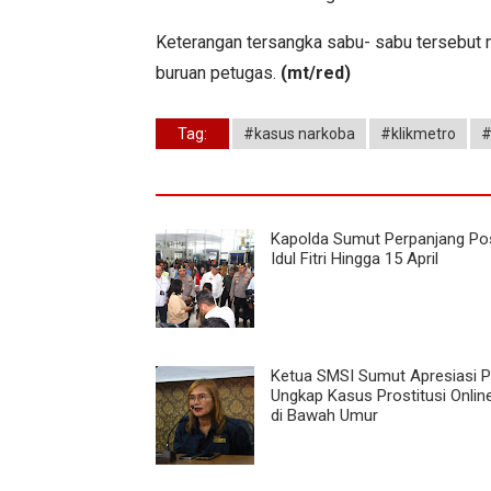
Keterangan tersangka sabu- sabu tersebut m
buruan petugas.
(mt/red)
Tag:
#kasus narkoba
#klikmetro
#
Kapolda Sumut Perpanjang Po
Idul Fitri Hingga 15 April
Ketua SMSI Sumut Apresiasi 
Ungkap Kasus Prostitusi Onlin
di Bawah Umur