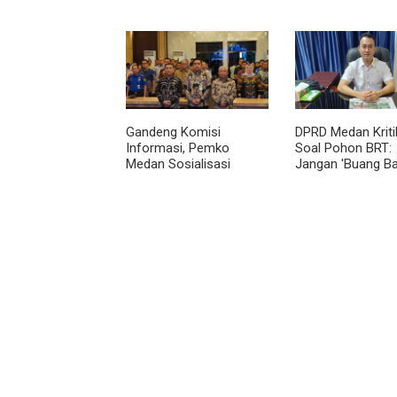
Dialihkan Tembus ke
Merah Putih Sel
Jalur Royal Sumatera
Agustus
Gandeng Komisi
DPRD Medan Kriti
Informasi, Pemko
Soal Pohon BRT:
Medan Sosialisasi
Jangan 'Buang Ba
Permendagri No. 2
dan Harus Transp
Tahun 2026