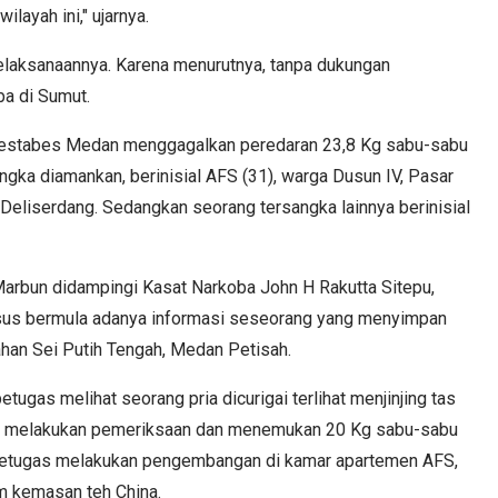
layah ini," ujarnya.
elaksanaannya. Karena menurutnya, tanpa dukungan
ba di Sumut.
lrestabes Medan menggagalkan peredaran 23,8 Kg sabu-sabu
ngka diamankan, berinisial AFS (31), warga Dusun IV, Pasar
Deliserdang. Sedangkan seorang tersangka lainnya berinisial
rbun didampingi Kasat Narkoba John H Rakutta Sitepu,
sus bermula adanya informasi seseorang yang menyimpan
han Sei Putih Tengah, Medan Petisah.
ugas melihat seorang pria dicurigai terlihat menjinjing tas
as melakukan pemeriksaan dan menemukan 20 Kg sabu-sabu
Petugas melakukan pengembangan di kamar apartemen AFS,
 kemasan teh China.