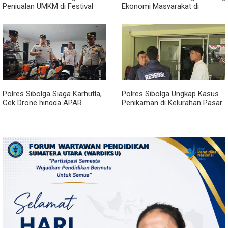
Penjualan UMKM di Festival
Ekonomi Masyarakat di
Tao Toba Joujou Capai 6 Miliar
Festival Tao Toba Jou-jou
2026
Polres Sibolga Siaga Karhutla,
Polres Sibolga Ungkap Kasus
Cek Drone hingga APAR
Penikaman di Kelurahan Pasar
Hadapi Musim Kering
Baru