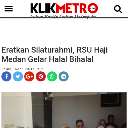
MEDAN
BINJAI
LANGKAT
KARO
DAIRI
SAMOSIR
TAPUT
BATUBARA
DELISERDANG
Eratkan Silaturahmi, RSU Haji
Medan Gelar Halal Bihalal
Selasa, 16 April 2024 / 19.02