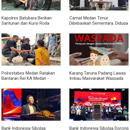
Kapolres Batubara Berikan
Camat Medan Timur
Santunan dan Kursi Roda
Dibebaskan Sementara, Diduga
kepada Warga Penyandang
Terlibat Jual Beli Jabatan
Disabilitas
Polrestabes Medan Ratakan
Karang Taruna Padang Lawas
Bantaran Rel KA Medan -
Imbau Masyarakat Waspada
Kualanamu yang Jadi Sarang
Penipuan Penerimaan PPPK
Narkoba, Sita 3 Kg Ganja dan
Sejumlah Paket Sabu
Bank Indonesia Sibolga:
Bank Indonesia Sibolga Dorong