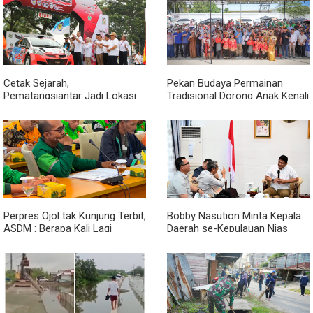
Primer
Cetak Sejarah,
Pekan Budaya Permainan
Pematangsiantar Jadi Lokasi
Tradisional Dorong Anak Kenali
Start Sumatera Utara Rally
Budaya dan Kurangi
2026
Ketergantungan Gadget
Perpres Ojol tak Kunjung Terbit,
Bobby Nasution Minta Kepala
ASDM : Berapa Kali Lagi
Daerah se-Kepulauan Nias
Pemerintah Akan Mengubah
Percepat Usulan BKP 2027
Janji?