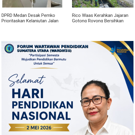
DPRD Medan Desak Pemko
Rico Waas Kerahkan Jajaran
Prioritaskan Kelanjutan Jalan
Gotong Royong Bersihkan
Belawan Sicanang yang
Parit Jalan Taduan dari
Mangkrak
Sedimentasi Tebal