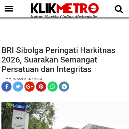
MEDAN
BINJAI
LANGKAT
KARO
DAIRI
SAMOSIR
TAPUT
BATUBARA
DELISERDANG
BRI Sibolga Peringati Harkitnas
2026, Suarakan Semangat
Persatuan dan Integritas
Jumat, 22 Mei 2026 / 20.53