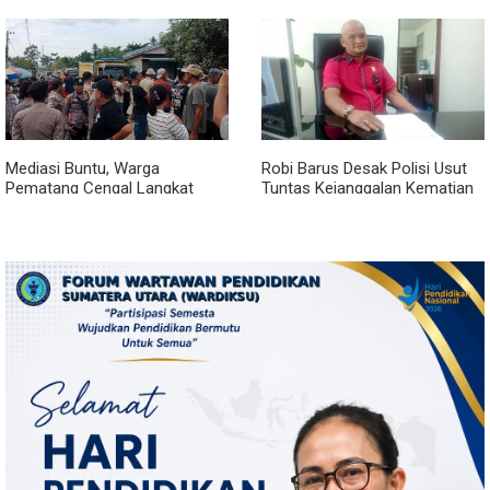
untuk Poklak Kelurahan
Narkoba Lewat Safari Jumat
Sentang
Curhat
Mediasi Buntu, Warga
Robi Barus Desak Polisi Usut
Pematang Cengal Langkat
Tuntas Kejanggalan Kematian
Tolak Pengaspalan Dicicil
Winda Lorenza di Helvetia,
Minta Otopsi Ulang