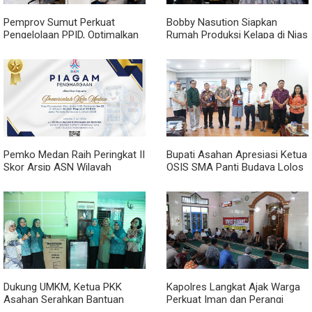
Pemprov Sumut Perkuat
Bobby Nasution Siapkan
Pengelolaan PPID, Optimalkan
Rumah Produksi Kelapa di Nias
Implementasi Permendagri
Utara
Nomor 2 Tahun 2026
Pemko Medan Raih Peringkat II
Bupati Asahan Apresiasi Ketua
Skor Arsip ASN Wilayah
OSIS SMA Panti Budaya Lolos
Kanreg VI BKN
Pelatihan Kepemimpinan
Nasional
Dukung UMKM, Ketua PKK
Kapolres Langkat Ajak Warga
Asahan Serahkan Bantuan
Perkuat Iman dan Perangi