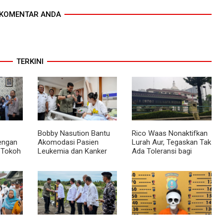
KOMENTAR ANDA
TERKINI
Bobby Nasution Bantu
Rico Waas Nonaktifkan
dengan
Akomodasi Pasien
Lurah Aur, Tegaskan Tak
 Tokoh
Leukemia dan Kanker
Ada Toleransi bagi
Tiroid Saat Tinjau RSUD
Penyalahgunaan
mas
Thomsen
Wewenang