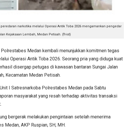
peredaran narkotika melalui Operasi Antik Toba 2026 mengamankan pengedar
alan Kejaksaan Lembah, Medan Petisah. (ft-ist)
Polrestabes Medan kembali menunjukkan komitmen tegas
alui Operasi Antik Toba 2026. Seorang pria yang diduga kuat
erhasil disergap petugas di kawasan bantaran Sungai Jalan
ah, Kecamatan Medan Petisah.
 Unit I Satresnarkoba Polrestabes Medan pada Sabtu
laporan masyarakat yang resah terhadap aktivitas transaksi
t.
gsung bergerak melakukan pengintaian setelah menerima
abes Medan, AKP Ruspian, SH, MH.