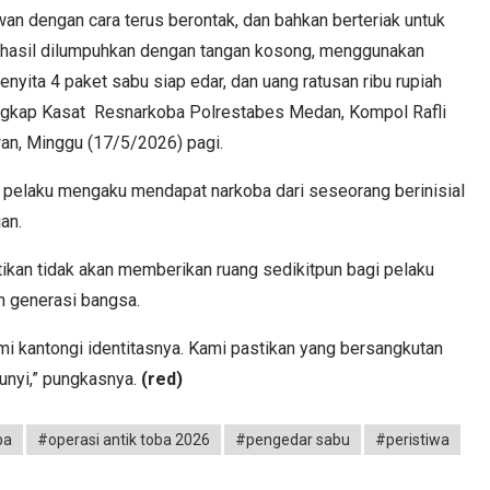
an dengan cara terus berontak, dan bahkan berteriak untuk
hasil dilumpuhkan dengan tangan kosong, menggunakan
menyita 4 paket sabu siap edar, dan uang ratusan ribu rupiah
ungkap Kasat Resnarkoba Polrestabes Medan, Kompol Rafli
an, Minggu (17/5/2026) pagi.
 pelaku mengaku mendapat narkoba dari seseorang berinisial
an.
kan tidak akan memberikan ruang sedikitpun bagi pelaku
n generasi bangsa.
 kantongi identitasnya. Kami pastikan yang bersangkutan
bunyi,” pungkasnya.
(red)
ba
#operasi antik toba 2026
#pengedar sabu
#peristiwa