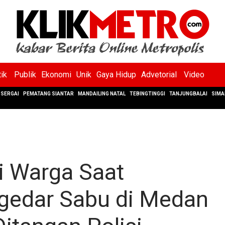
tik
Publik
Ekonomi
Unik
Gaya Hidup
Advetorial
Video
SERGAI
PEMATANG SIANTAR
MANDAILING NATAL
TEBINGTINGGI
TANJUNGBALAI
SIMA
i Warga Saat
gedar Sabu di Medan