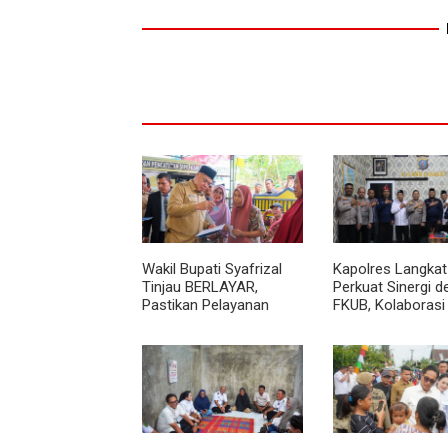
Wakil Bupati Syafrizal
Kapolres Langkat
Tinjau BERLAYAR,
Perkuat Sinergi 
Pastikan Pelayanan
FKUB, Kolaborasi
Publik Hadir hingga Desa
Agama Jadi Pilar
Menjaga Kamtib