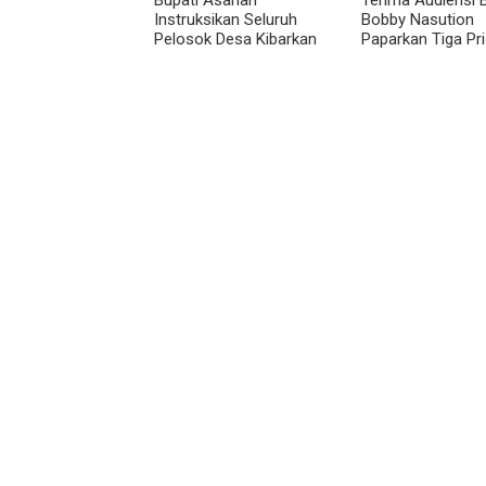
Instruksikan Seluruh
Bobby Nasution
Pelosok Desa Kibarkan
Paparkan Tiga Pri
Merah Putih Selama
Pembangunan
Agustus
Kepulauan Nias