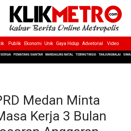
tik
Publik
Ekonomi
Unik
Gaya Hidup
Advetorial
Video
SERGAI
PEMATANG SIANTAR
MANDAILING NATAL
TEBINGTINGGI
TANJUNGBALAI
SIMA
PRD Medan Minta
asa Kerja 3 Bulan