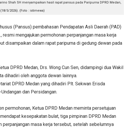
rino Shah SH menyampaikan hasil rapat pansus pada Paripurna DPRD Medan,
(18/5/2026). (Foto : istimewa)
husus (Pansus) pembahasan Pendapatan Asli Daerah (PAD)
H., resmi mengajukan permohonan perpanjangan masa kerja
but disampaikan dalam rapat paripurna di gedung dewan pada
h Ketua DPRD Medan, Drs. Wong Cun Sen, didampingi dua Wakil
ta dihadiri oleh anggota dewan lainnya.
etariat DPRD Medan yang dihadiri Plt. Sekwan Erisda
ng-Undangan dan Persidangan.
en permohonan, Ketua DPRD Medan meminta persetujuan
ai mendapat kesepakatan bulat, tiga pimpinan DPRD Medan
 perpanjangan masa kerja tersebut, setelah sebelumnya