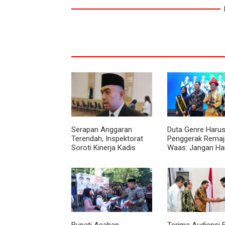
Serapan Anggaran
Duta Genre Harus
Terendah, Inspektorat
Penggerak Remaja
Soroti Kinerja Kadis
Waas: Jangan Ha
Perkimcikataru Medan
Aktif Saat Ada A
Bupati Asahan
Terima Audiensi 