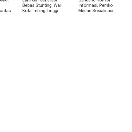
Bebas Stunting, Wali
Informasi, Pemko
oritas
Kota Tebing Tinggi
Medan Sosialisasi
Dorong Optimalisasi
Permendagri No. 2
SP3 Catin
Tahun 2026