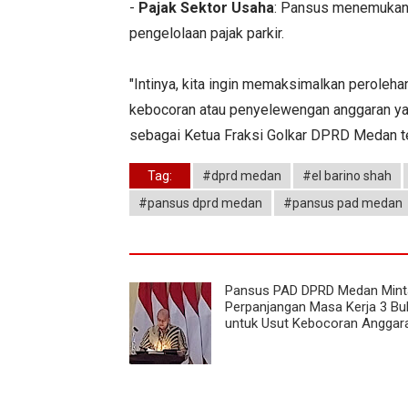
-
Pajak Sektor Usaha
: Pansus menemukan 
pengelolaan pajak parkir.
"Intinya, kita ingin memaksimalkan peroleh
kebocoran atau penyelewengan anggaran yang
sebagai Ketua Fraksi Golkar DPRD Medan t
Tag:
#dprd medan
#el barino shah
#pansus dprd medan
#pansus pad medan
Pansus PAD DPRD Medan Mint
Perpanjangan Masa Kerja 3 Bu
untuk Usut Kebocoran Anggar