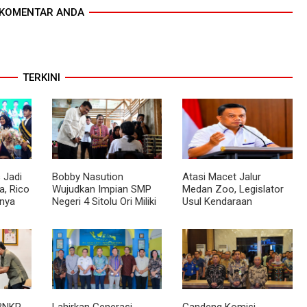
KOMENTAR ANDA
TERKINI
 Jadi
Bobby Nasution
Atasi Macet Jalur
, Rico
Wujudkan Impian SMP
Medan Zoo, Legislator
nya
Negeri 4 Sitolu Ori Miliki
Usul Kendaraan
cara
Gedung Permanen
Dialihkan Tembus ke
Jalur Royal Sumatera
BNKP,
Lahirkan Generasi
Gandeng Komisi