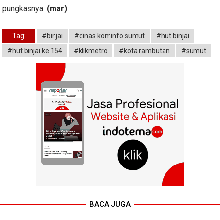
pungkasnya.
(mar)
Tag:
#binjai
#dinas kominfo sumut
#hut binjai
#hut binjai ke 154
#klikmetro
#kota rambutan
#sumut
BACA JUGA