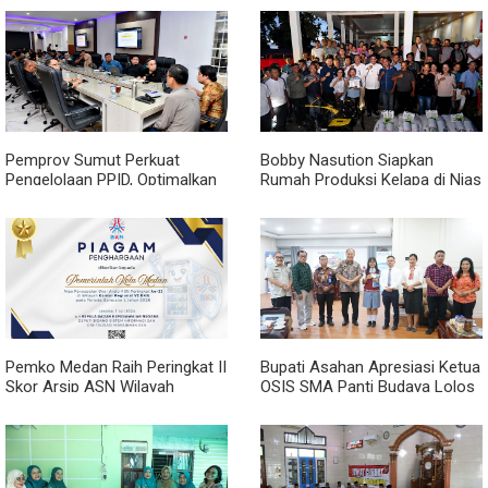
Pemprov Sumut Perkuat
Bobby Nasution Siapkan
Pengelolaan PPID, Optimalkan
Rumah Produksi Kelapa di Nias
Implementasi Permendagri
Utara
Nomor 2 Tahun 2026
Pemko Medan Raih Peringkat II
Bupati Asahan Apresiasi Ketua
Skor Arsip ASN Wilayah
OSIS SMA Panti Budaya Lolos
Kanreg VI BKN
Pelatihan Kepemimpinan
Nasional