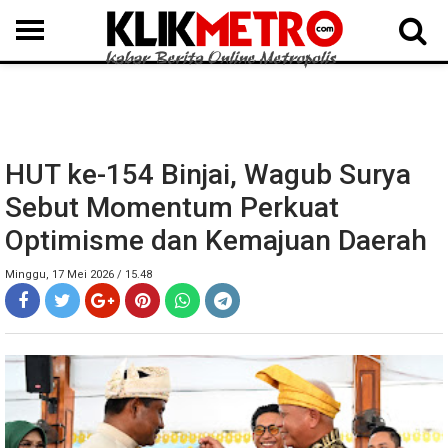
MEDAN
BINJAI
LANGKAT
KARO
DAIRI
SAMOSIR
TAPUT
BATUBARA
DELISERDANG
HUT ke-154 Binjai, Wagub Surya
Sebut Momentum Perkuat
Optimisme dan Kemajuan Daerah
Minggu, 17 Mei 2026 / 15.48