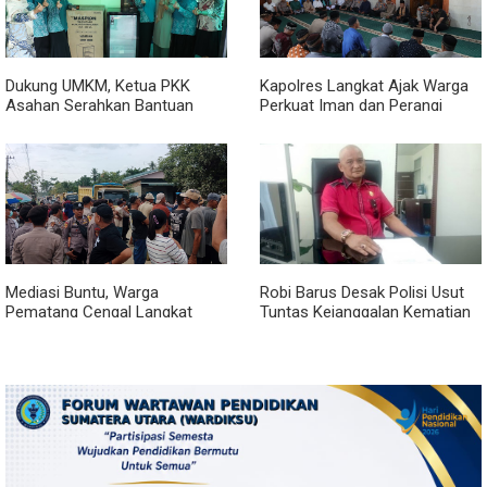
Dukung UMKM, Ketua PKK
Kapolres Langkat Ajak Warga
Asahan Serahkan Bantuan
Perkuat Iman dan Perangi
untuk Poklak Kelurahan
Narkoba Lewat Safari Jumat
Sentang
Curhat
Mediasi Buntu, Warga
Robi Barus Desak Polisi Usut
Pematang Cengal Langkat
Tuntas Kejanggalan Kematian
Tolak Pengaspalan Dicicil
Winda Lorenza di Helvetia,
Minta Otopsi Ulang