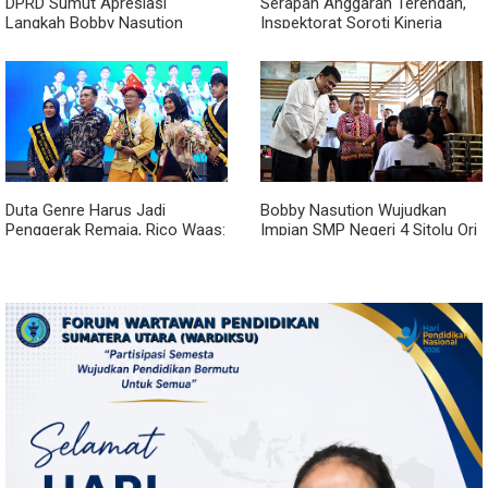
DPRD Sumut Apresiasi
Serapan Anggaran Terendah,
Langkah Bobby Nasution
Inspektorat Soroti Kinerja
Berkantor di Kepulauan Nias,
Kadis Perkimcikataru Medan
Dinilai Percepat Pembangunan
Duta Genre Harus Jadi
Bobby Nasution Wujudkan
Penggerak Remaja, Rico Waas:
Impian SMP Negeri 4 Sitolu Ori
Jangan Hanya Aktif Saat Ada
Miliki Gedung Permanen
Acara