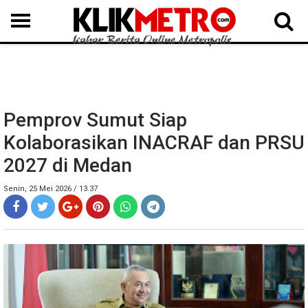
MEDAN
BINJAI
LANGKAT
KARO
DAIRI
SAMOSIR
TAPUT
BATUBARA
DELISERDANG
Pemprov Sumut Siap
Kolaborasikan INACRAF dan PRSU
2027 di Medan
Senin, 25 Mei 2026 / 13.37