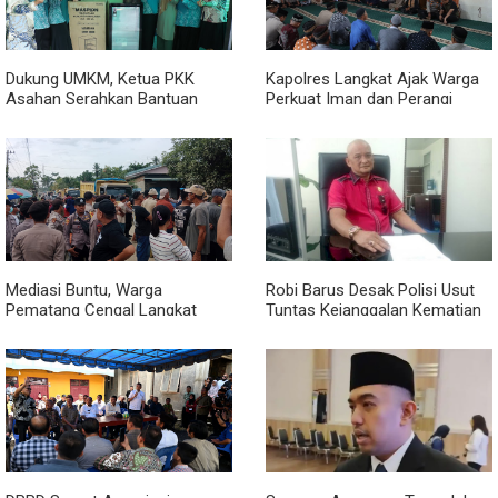
Dukung UMKM, Ketua PKK
Kapolres Langkat Ajak Warga
Asahan Serahkan Bantuan
Perkuat Iman dan Perangi
untuk Poklak Kelurahan
Narkoba Lewat Safari Jumat
Sentang
Curhat
Mediasi Buntu, Warga
Robi Barus Desak Polisi Usut
Pematang Cengal Langkat
Tuntas Kejanggalan Kematian
Tolak Pengaspalan Dicicil
Winda Lorenza di Helvetia,
Minta Otopsi Ulang