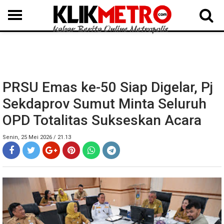
MEDAN
BINJAI
LANGKAT
KARO
DAIRI
SAMOSIR
TAPUT
BATUBARA
DELISERDANG
PRSU Emas ke-50 Siap Digelar, Pj
Sekdaprov Sumut Minta Seluruh
OPD Totalitas Sukseskan Acara
Senin, 25 Mei 2026 / 21.13