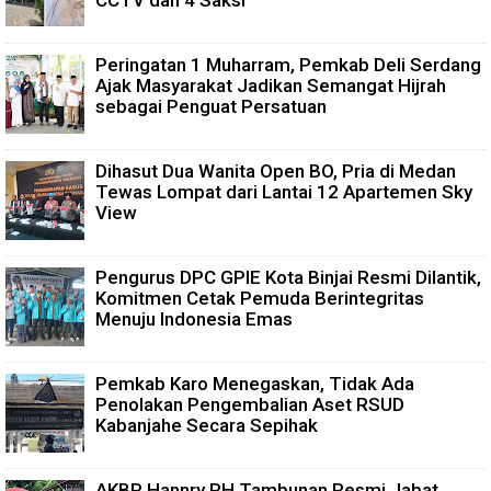
CCTV dan 4 Saksi
Peringatan 1 Muharram, Pemkab Deli Serdang
Ajak Masyarakat Jadikan Semangat Hijrah
sebagai Penguat Persatuan
Dihasut Dua Wanita Open BO, Pria di Medan
Tewas Lompat dari Lantai 12 Apartemen Sky
View
Pengurus DPC GPIE Kota Binjai Resmi Dilantik,
Komitmen Cetak Pemuda Berintegritas
Menuju Indonesia Emas
Pemkab Karo Menegaskan, Tidak Ada
Penolakan Pengembalian Aset RSUD
Kabanjahe Secara Sepihak
AKBP Hannry PH Tambunan Resmi Jabat