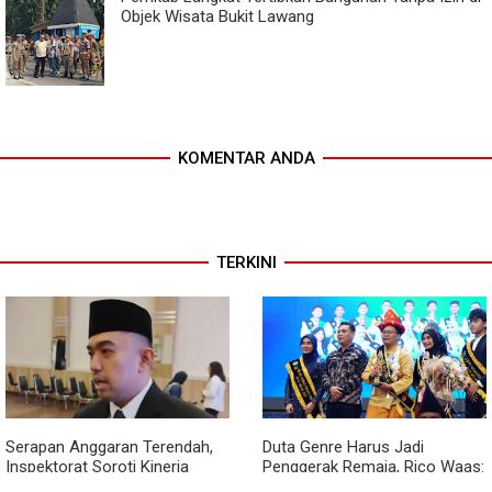
Objek Wisata Bukit Lawang
KOMENTAR ANDA
TERKINI
Serapan Anggaran Terendah,
Duta Genre Harus Jadi
Inspektorat Soroti Kinerja
Penggerak Remaja, Rico Waas:
Kadis Perkimcikataru Medan
Jangan Hanya Aktif Saat Ada