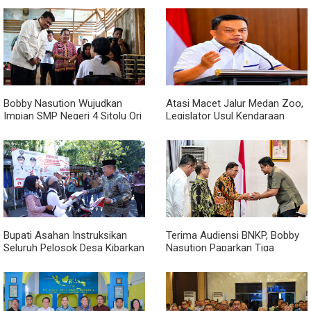
Acara
Bobby Nasution Wujudkan
Atasi Macet Jalur Medan Zoo,
Impian SMP Negeri 4 Sitolu Ori
Legislator Usul Kendaraan
Miliki Gedung Permanen
Dialihkan Tembus ke Jalur
Royal Sumatera
Bupati Asahan Instruksikan
Terima Audiensi BNKP, Bobby
Seluruh Pelosok Desa Kibarkan
Nasution Paparkan Tiga
Merah Putih Selama Agustus
Prioritas Pembangunan
Kepulauan Nias