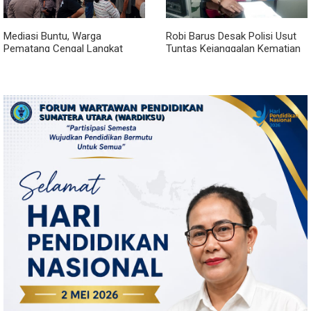
Mediasi Buntu, Warga
Robi Barus Desak Polisi Usut
Pematang Cengal Langkat
Tuntas Kejanggalan Kematian
Tolak Pengaspalan Dicicil
Winda Lorenza di Helvetia,
Minta Otopsi Ulang