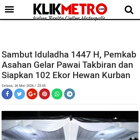
MEDAN
BINJAI
LANGKAT
KARO
DAIRI
SAMOSIR
TAPUT
BATUBARA
DELISERDANG
Sambut Iduladha 1447 H, Pemkab
Asahan Gelar Pawai Takbiran dan
Siapkan 102 Ekor Hewan Kurban
Selasa, 26 Mei 2026 / 23.05