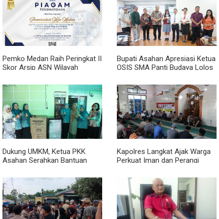
Pemko Medan Raih Peringkat II
Bupati Asahan Apresiasi Ketua
Skor Arsip ASN Wilayah
OSIS SMA Panti Budaya Lolos
Kanreg VI BKN
Pelatihan Kepemimpinan
Nasional
Dukung UMKM, Ketua PKK
Kapolres Langkat Ajak Warga
Asahan Serahkan Bantuan
Perkuat Iman dan Perangi
untuk Poklak Kelurahan
Narkoba Lewat Safari Jumat
Sentang
Curhat