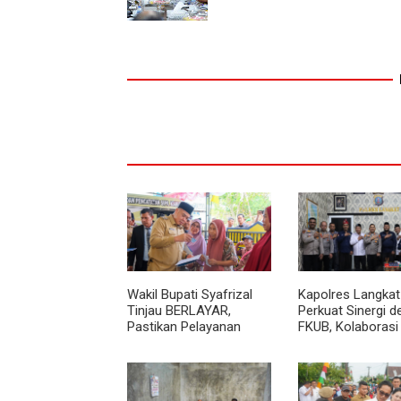
Wakil Bupati Syafrizal
Kapolres Langkat
Tinjau BERLAYAR,
Perkuat Sinergi 
Pastikan Pelayanan
FKUB, Kolaborasi
Publik Hadir hingga Desa
Agama Jadi Pilar
Menjaga Kamtib