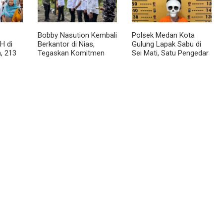
Bobby Nasution Kembali
Polsek Medan Kota
H di
Berkantor di Nias,
Gulung Lapak Sabu di
, 213
Tegaskan Komitmen
Sei Mati, Satu Pengedar
Berkelanjutan Bangun
Ditangkap dan Dua
Kepulauan Nias
Barak Dibakar