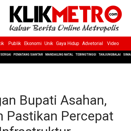
tik
Publik
Ekonomi
Unik
Gaya Hidup
Advetorial
Video
SERGAI
PEMATANG SIANTAR
MANDAILING NATAL
TEBINGTINGGI
TANJUNGBALAI
SIMA
an Bupati Asahan,
 Pastikan Percepat