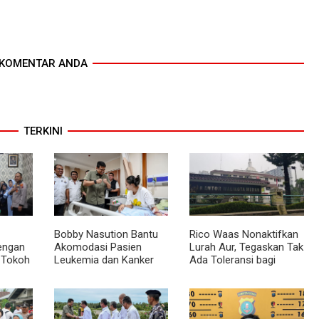
KOMENTAR ANDA
TERKINI
Bobby Nasution Bantu
Rico Waas Nonaktifkan
dengan
Akomodasi Pasien
Lurah Aur, Tegaskan Tak
 Tokoh
Leukemia dan Kanker
Ada Toleransi bagi
Tiroid Saat Tinjau RSUD
Penyalahgunaan
mas
Thomsen
Wewenang