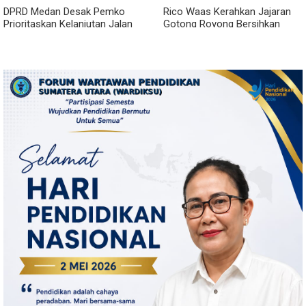
DPRD Medan Desak Pemko
Rico Waas Kerahkan Jajaran
Prioritaskan Kelanjutan Jalan
Gotong Royong Bersihkan
Belawan Sicanang yang
Parit Jalan Taduan dari
Mangkrak
Sedimentasi Tebal