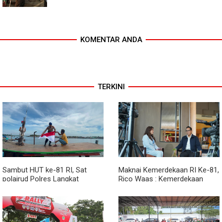
KOMENTAR ANDA
TERKINI
Sambut HUT ke-81 RI, Sat
Maknai Kemerdekaan RI Ke-81,
polairud Polres Langkat
Rico Waas : Kemerdekaan
Bagikan Bendera Merah Putih
Harus Dirasakan Masyarakat
kepada Nelayan
Lewat Peningkatan Pelayanan
Primer