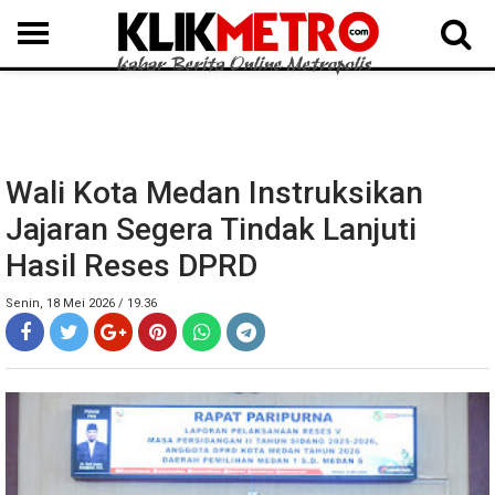
MEDAN
BINJAI
LANGKAT
KARO
DAIRI
SAMOSIR
TAPUT
BATUBARA
DELISERDANG
Wali Kota Medan Instruksikan
Jajaran Segera Tindak Lanjuti
Hasil Reses DPRD
Senin, 18 Mei 2026 / 19.36