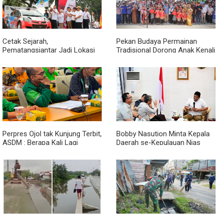
Cetak Sejarah,
Pekan Budaya Permainan
Pematangsiantar Jadi Lokasi
Tradisional Dorong Anak Kenali
Start Sumatera Utara Rally
Budaya dan Kurangi
2026
Ketergantungan Gadget
Perpres Ojol tak Kunjung Terbit,
Bobby Nasution Minta Kepala
ASDM : Berapa Kali Lagi
Daerah se-Kepulauan Nias
Pemerintah Akan Mengubah
Percepat Usulan BKP 2027
Janji?