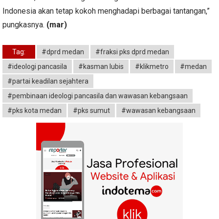
Indonesia akan tetap kokoh menghadapi berbagai tantangan,”
pungkasnya.
(mar)
Tag:
#dprd medan
#fraksi pks dprd medan
#ideologi pancasila
#kasman lubis
#klikmetro
#medan
#partai keadilan sejahtera
#pembinaan ideologi pancasila dan wawasan kebangsaan
#pks kota medan
#pks sumut
#wawasan kebangsaan