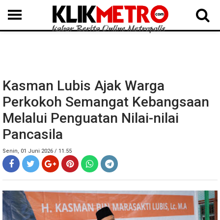
MEDAN
BINJAI
LANGKAT
KARO
DAIRI
SAMOSIR
TAPUT
BATUBARA
DELISERDANG
Kasman Lubis Ajak Warga
Perkokoh Semangat Kebangsaan
Melalui Penguatan Nilai-nilai
Pancasila
Senin, 01 Juni 2026 / 11.55