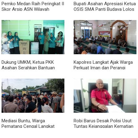
Pemko Medan Raih Peringkat II
Bupati Asahan Apresiasi Ketua
Skor Arsip ASN Wilayah
OSIS SMA Panti Budaya Lolos
Kanreg VI BKN
Pelatihan Kepemimpinan
Nasional
Dukung UMKM, Ketua PKK
Kapolres Langkat Ajak Warga
Asahan Serahkan Bantuan
Perkuat Iman dan Perangi
untuk Poklak Kelurahan
Narkoba Lewat Safari Jumat
Sentang
Curhat
Mediasi Buntu, Warga
Robi Barus Desak Polisi Usut
Pematang Cengal Langkat
Tuntas Kejanggalan Kematian
Tolak Pengaspalan Dicicil
Winda Lorenza di Helvetia,
Minta Otopsi Ulang