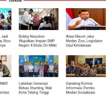
TERKINI
 Jadi
Bobby Nasution
Atasi Macet Jalur
, Rico
Wujudkan Impian SMP
Medan Zoo, Legislator
nya
Negeri 4 Sitolu Ori Miliki
Usul Kendaraan
cara
Gedung Permanen
Dialihkan Tembus ke
Jalur Royal Sumatera
BNKP,
Lahirkan Generasi
Gandeng Komisi
Bebas Stunting, Wali
Informasi, Pemko
oritas
Kota Tebing Tinggi
Medan Sosialisasi
Dorong Optimalisasi
Permendagri No. 2
SP3 Catin
Tahun 2026