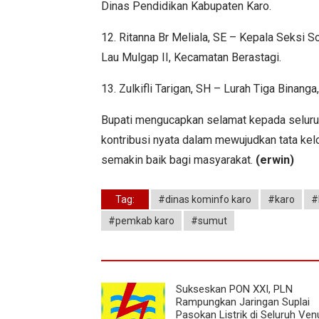
Dinas Pendidikan Kabupaten Karo.
12. Ritanna Br Meliala, SE – Kepala Seksi
Lau Mulgap II, Kecamatan Berastagi.
13. Zulkifli Tarigan, SH – Lurah Tiga Binan
Bupati mengucapkan selamat kepada seluruh
kontribusi nyata dalam mewujudkan tata kel
semakin baik bagi masyarakat.
(erwin)
Tag:
#dinas kominfo karo
#karo
#
#pemkab karo
#sumut
Sukseskan PON XXI, PLN
Rampungkan Jaringan Suplai
Pasokan Listrik di Seluruh Ven