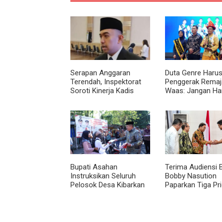
Serapan Anggaran
Duta Genre Harus
Terendah, Inspektorat
Penggerak Remaja
Soroti Kinerja Kadis
Waas: Jangan Ha
Perkimcikataru Medan
Aktif Saat Ada A
Bupati Asahan
Terima Audiensi 
Instruksikan Seluruh
Bobby Nasution
Pelosok Desa Kibarkan
Paparkan Tiga Pri
Merah Putih Selama
Pembangunan
Agustus
Kepulauan Nias