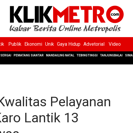
tik
Publik
Ekonomi
Unik
Gaya Hidup
Advetorial
Video
SERGAI
PEMATANG SIANTAR
MANDAILING NATAL
TEBINGTINGGI
TANJUNGBALAI
SIMA
Kwalitas Pelayanan
Karo Lantik 13