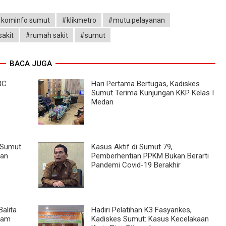
 kominfo sumut
#klikmetro
#mutu pelayanan
akit
#rumah sakit
#sumut
BACA JUGA
BC
Hari Pertama Bertugas, Kadiskes
Sumut Terima Kunjungan KKP Kelas I
Medan
v Sumut
Kasus Aktif di Sumut 79,
tan
Pemberhentian PPKM Bukan Berarti
Pandemi Covid-19 Berakhir
alita
Hadiri Pelatihan K3 Fasyankes,
lam
Kadiskes Sumut: Kasus Kecelakaan