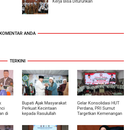
Kerja Bisa Diturunkan
KOMENTAR ANDA
TERKINI
:
Bupati Ajak Masyarakat
Gelar Konsolidasi HUT
nci
Perkuat Kecintaan
Perdana, PRI Sumut
n di
kepada Rasulullah
Targetkan Kemenangan
aman
melalui Batubara
di Pemilu 2029
Bersholawat