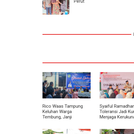
Perut
Rico Waas Tampung
Syaiful Ramadhan
Keluhan Warga
Toleransi Jadi Ku
Tembung, Janji
Menjaga Kerukuna
Perbaikan Rampung
Tengah Keberag
Tahun Ini
Kota Medan