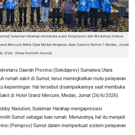
a (Sumut) Sulaiman Harahap membuka acara Simposium dan Workshop Diskusi
 Grand Mercure Maha Cipta Medan Angkasa Jalan Sutomo Nomor 1 Medan, Jumat
6). (Foto : Dinas Kominfo Sumut)
retaris Daerah Provinsi (Sekdaprov) Sumatera Utara
h rumah sakit di Sumut, terus meningkatkan mutu pelayanan
ku kepentingan. Hal tersebut disampaikannya saat membuka
akit di Hotel Grand Mercure, Medan, Jumat (26/6/2026).
bby Nasution, Sulaiman Harahap mengapresiasi
ilih Sumut sebagai tuan rumah. Menurutnya, hal itu menjadi
ovinsi (Pemprov) Sumut dalam memperkuat sistem pelayanan