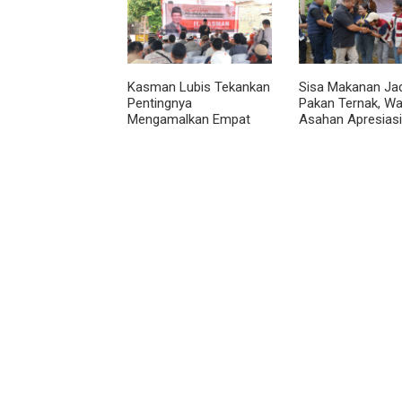
Kasman Lubis Tekankan
Sisa Makanan Jad
Pentingnya
Pakan Ternak, W
Mengamalkan Empat
Asahan Apresiasi
Pilar Berbangsa dan
Inovasi KKN UGM
Bernegara Dalam
Kehidupan