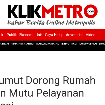
tik
Publik
Ekonomi
Unik
Gaya Hidup
Advetorial
Video
SERGAI
PEMATANG SIANTAR
MANDAILING NATAL
TEBINGTINGGI
TANJUNGBALAI
SIMA
Sumut Dorong Rumah
an Mutu Pelayanan