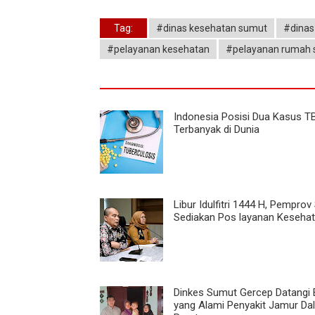
Tag:
#dinas kesehatan sumut
#dinas
#pelayanan kesehatan
#pelayanan rumah s
Indonesia Posisi Dua Kasus T
Terbanyak di Dunia
Libur Idulfitri 1444 H, Pempro
Sediakan Pos layanan Keseha
Dinkes Sumut Gercep Datangi B
yang Alami Penyakit Jamur Da