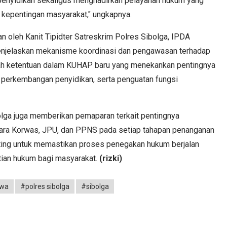
 penyidikan sekaligus menghadirkan pelayanan hukum yang
a kepentingan masyarakat," ungkapnya.
n oleh Kanit Tipidter Satreskrim Polres Sibolga, IPDA
menjelaskan mekanisme koordinasi dan pengawasan terhadap
lah ketentuan dalam KUHAP baru yang menekankan pentingnya
n perkembangan penyidikan, serta penguatan fungsi
bolga juga memberikan pemaparan terkait pentingnya
ntara Korwas, JPU, dan PPNS pada setiap tahapan penanganan
enting untuk memastikan proses penegakan hukum berjalan
tian hukum bagi masyarakat.
(rizki)
iwa
#polres sibolga
#sibolga