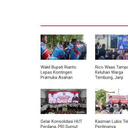
Wakil Bupati Rianto
Rico Waas Tamp
Lepas Kontingen
Keluhan Warga
Pramuka Asahan
Tembung, Janji
Menuju Jamnas XII
Perbaikan Rampu
2026 di Cibubur
Tahun Ini
Gelar Konsolidasi HUT
Kasman Lubis Te
Perdana, PRI Sumut
Pentingnya