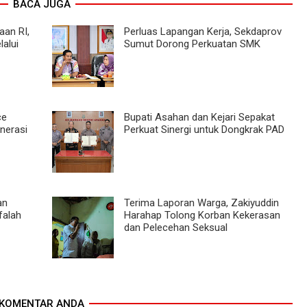
BACA JUGA
an RI,
Perluas Lapangan Kerja, Sekdaprov
alui
Sumut Dorong Perkuatan SMK
ce
Bupati Asahan dan Kejari Sepakat
nerasi
Perkuat Sinergi untuk Dongkrak PAD
an
Terima Laporan Warga, Zakiyuddin
falah
Harahap Tolong Korban Kekerasan
dan Pelecehan Seksual
KOMENTAR ANDA