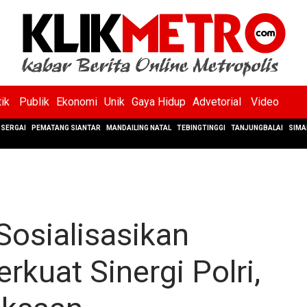
tik
Publik
Ekonomi
Unik
Gaya Hidup
Advetorial
Video
SERGAI
PEMATANG SIANTAR
MANDAILING NATAL
TEBINGTINGGI
TANJUNGBALAI
SIMA
Sosialisasikan
kuat Sinergi Polri,