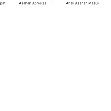
pat
Asahan Apresiasi
Anak Asahan Masuk
dan
Inovasi KKN UGM
IPDN