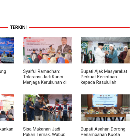
TERKINI
ung
Syaiful Ramadhan:
Bupati Ajak Masyarakat
Toleransi Jadi Kunci
Perkuat Kecintaan
Menjaga Kerukunan di
kepada Rasulullah
ng
Tengah Keberagaman
melalui Batubara
Kota Medan
Bersholawat
kankan
Sisa Makanan Jadi
Bupati Asahan Dorong
Pakan Ternak, Wabup
Penambahan Kuota