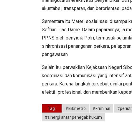
meningkatkan efektivitas penyelidikan dan
akuntabel, transparan, dan berorientasi pad
Sementara itu Materi sosialisasi disampaika
Seftian Tias Dame. Dalam paparannya, ia 
PPNS oleh penyidik Polri, termasuk sejum
sinkronisasi penanganan perkara, pelapora
pengawasan.
Selain itu, perwakilan Kejaksaan Negeri Si
koordinasi dan komunikasi yang intensif a
perkara. Karena langkah tersebut dinilai p
efektif, profesional, dan memberikan kepas
Tag:
#klikmetro
#kriminal
#perist
#sinergi antar penegak hukum