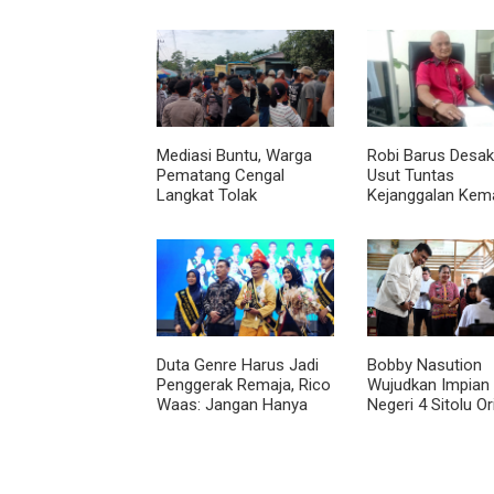
Mediasi Buntu, Warga
Robi Barus Desak 
Pematang Cengal
Usut Tuntas
Langkat Tolak
Kejanggalan Kem
Pengaspalan Dicicil
Winda Lorenza di
Helvetia, Minta O
Ulang
Duta Genre Harus Jadi
Bobby Nasution
Penggerak Remaja, Rico
Wujudkan Impian
Waas: Jangan Hanya
Negeri 4 Sitolu Ori
Aktif Saat Ada Acara
Gedung Permane