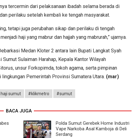
nya tercermin dari pelaksanaan ibadah selama berada di
p dan perilaku setelah kembali ke tengah masyarakat.
ng, tetapi juga perubahan sikap dan perilaku di tengah
njadi haji yang mabrur dan hajjah yang mabrurah,” ujarnya.
Debarkasi Medan Kloter 2 antara lain Bupati Langkat Syah
si Sumut Sulaiman Harahap, Kepala Kantor Wilayah
Sitorus, unsur Forkopimda, tokoh agama, serta pimpinan
di lingkungan Pemerintah Provinsi Sumatera Utara.
(mar)
haji sumut
#klikmetro
#sumut
BACA JUGA
tabes
Polda Sumut Gerebek Home Industri
Vape Narkoba Asal Kamboja di Deli
Serdang