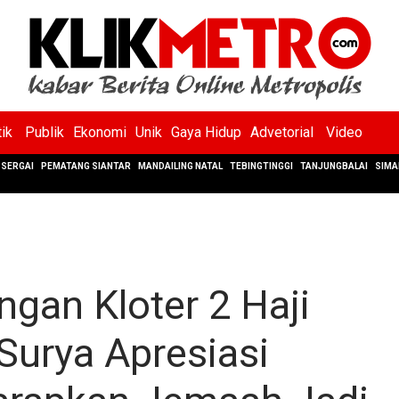
tik
Publik
Ekonomi
Unik
Gaya Hidup
Advetorial
Video
SERGAI
PEMATANG SIANTAR
MANDAILING NATAL
TEBINGTINGGI
TANJUNGBALAI
SIMA
gan Kloter 2 Haji
urya Apresiasi