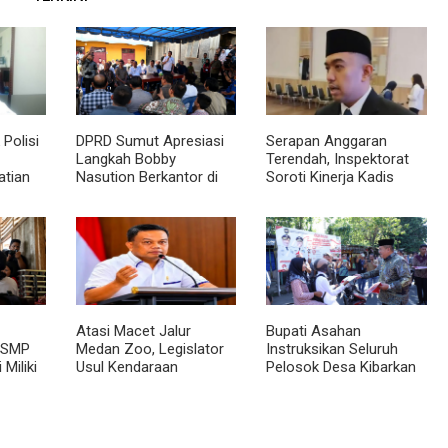
Polisi
DPRD Sumut Apresiasi
Serapan Anggaran
Langkah Bobby
Terendah, Inspektorat
atian
Nasution Berkantor di
Soroti Kinerja Kadis
Kepulauan Nias, Dinilai
Perkimcikataru Medan
topsi
Percepat Pembangunan
Atasi Macet Jalur
Bupati Asahan
 SMP
Medan Zoo, Legislator
Instruksikan Seluruh
 Miliki
Usul Kendaraan
Pelosok Desa Kibarkan
n
Dialihkan Tembus ke
Merah Putih Selama
Jalur Royal Sumatera
Agustus