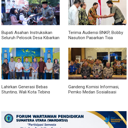
Bupati Asahan Instruksikan
Terima Audiensi BNKP, Bobby
Seluruh Pelosok Desa Kibarkan
Nasution Paparkan Tiga
Merah Putih Selama Agustus
Prioritas Pembangunan
Kepulauan Nias
Lahirkan Generasi Bebas
Gandeng Komisi Informasi,
Stunting, Wali Kota Tebing
Pemko Medan Sosialisasi
Tinggi Dorong Optimalisasi
Permendagri No. 2 Tahun 2026
SP3 Catin