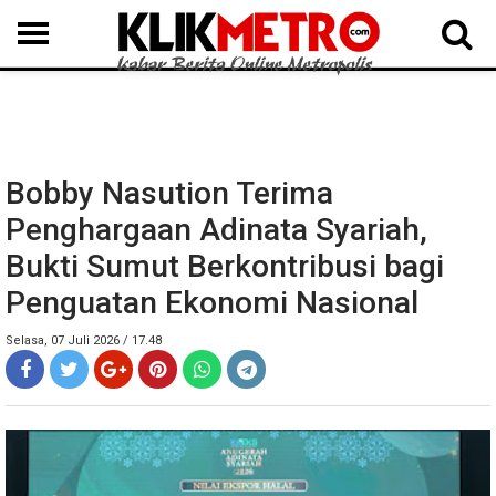
MEDAN
BINJAI
LANGKAT
KARO
DAIRI
SAMOSIR
TAPUT
BATUBARA
DELISERDANG
Bobby Nasution Terima
Penghargaan Adinata Syariah,
Bukti Sumut Berkontribusi bagi
Penguatan Ekonomi Nasional
Selasa, 07 Juli 2026 / 17.48