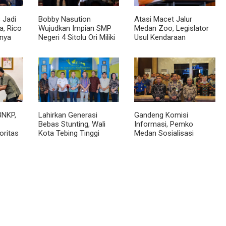
 Jadi
Bobby Nasution
Atasi Macet Jalur
, Rico
Wujudkan Impian SMP
Medan Zoo, Legislator
nya
Negeri 4 Sitolu Ori Miliki
Usul Kendaraan
cara
Gedung Permanen
Dialihkan Tembus ke
Jalur Royal Sumatera
BNKP,
Lahirkan Generasi
Gandeng Komisi
Bebas Stunting, Wali
Informasi, Pemko
oritas
Kota Tebing Tinggi
Medan Sosialisasi
Dorong Optimalisasi
Permendagri No. 2
SP3 Catin
Tahun 2026