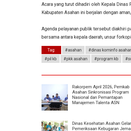
Acara yang turut dihadiri oleh Kepala Dina
Kabupaten Asahan ini berjalan dengan aman, t
Agenda pelayanan publik tersebut diakhiri 
bersama antara kepala daerah, unsur forkop
Tag:
#asahan
#dinas kominfo asaha
#pil kb
#pkk asahan
#program kb
#s
Rakorpem April 2026, Pemkab
Asahan Sinkronisasi Program
Nasional dan Pemantapan
Manajemen Talenta ASN
Dinas Kesehatan Asahan Gela
Pemeriksaan Kebugaran Jema