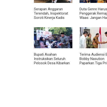
Serapan Anggaran
Duta Genre Harus
Terendah, Inspektorat
Penggerak Remaja
Soroti Kinerja Kadis
Waas: Jangan Ha
Perkimcikataru Medan
Aktif Saat Ada A
Bupati Asahan
Terima Audiensi 
Instruksikan Seluruh
Bobby Nasution
Pelosok Desa Kibarkan
Paparkan Tiga Pri
Merah Putih Selama
Pembangunan
Agustus
Kepulauan Nias