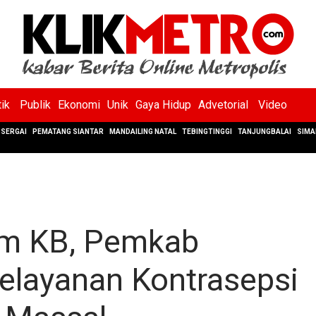
tik
Publik
Ekonomi
Unik
Gaya Hidup
Advetorial
Video
SERGAI
PEMATANG SIANTAR
MANDAILING NATAL
TEBINGTINGGI
TANJUNGBALAI
SIMA
m KB, Pemkab
elayanan Kontrasepsi