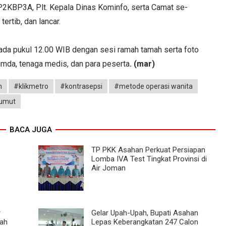
s P2KBP3A, Plt. Kepala Dinas Kominfo, serta Camat se-
ertib, dan lancar.
pada pukul 12.00 WIB dengan sesi ramah tamah serta foto
imda, tenaga medis, dan para peserta
. (mar)
n
#klikmetro
#kontrasepsi
#metode operasi wanita
umut
BACA JUGA
TP PKK Asahan Perkuat Persiapan
Lomba IVA Test Tingkat Provinsi di
Air Joman
r
Gelar Upah-Upah, Bupati Asahan
ah
Lepas Keberangkatan 247 Calon