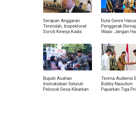
Serapan Anggaran
Duta Genre Harus
Terendah, Inspektorat
Penggerak Remaja
Soroti Kinerja Kadis
Waas: Jangan Ha
Perkimcikataru Medan
Aktif Saat Ada A
Bupati Asahan
Terima Audiensi 
Instruksikan Seluruh
Bobby Nasution
Pelosok Desa Kibarkan
Paparkan Tiga Pri
Merah Putih Selama
Pembangunan
Agustus
Kepulauan Nias