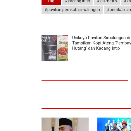
Tag:
#kacang intip
#klikmetro
#ko
#paviliun pemkab simalungun
#pemkab si
Uniknya Paviliun Simalungun di
Tampilkan Kopi Ateng 'Pembay
Hutang' dan Kacang Intip