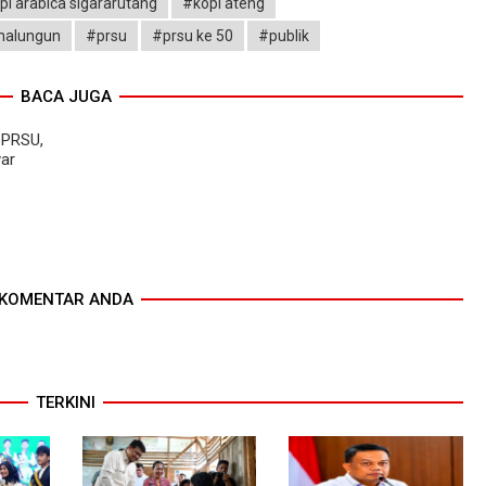
pi arabica sigararutang
#kopi ateng
malungun
#prsu
#prsu ke 50
#publik
BACA JUGA
 PRSU,
ar
KOMENTAR ANDA
TERKINI