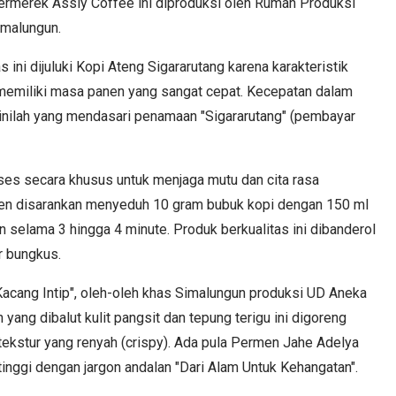
bermerek Assly Coffee ini diproduksi oleh Rumah Produksi
imalungun.
ini dijuluki Kopi Ateng Sigararutang karena karakteristik
memiliki masa panen yang sangat cepat. Kecepatan dalam
inilah yang mendasari penamaan "Sigararutang" (pembayar
ses secara khusus untuk menjaga mutu dan cita rasa
men disarankan menyeduh 10 gram bubuk kopi dengan 150 ml
an selama 3 hingga 4 minute. Produk berkualitas ini dibanderol
r bungkus.
 "Kacang Intip", oleh-oleh khas Simalungun produksi UD Aneka
yang dibalut kulit pangsit dan tepung terigu ini digoreng
 tekstur yang renyah (crispy). Ada pula Permen Jahe Adelya
inggi dengan jargon andalan "Dari Alam Untuk Kehangatan".