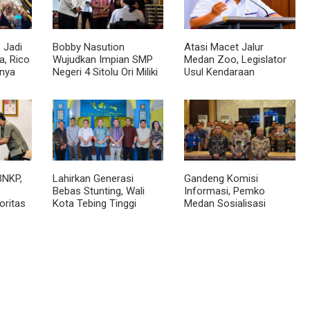
 Jadi
Bobby Nasution
Atasi Macet Jalur
, Rico
Wujudkan Impian SMP
Medan Zoo, Legislator
nya
Negeri 4 Sitolu Ori Miliki
Usul Kendaraan
cara
Gedung Permanen
Dialihkan Tembus ke
Jalur Royal Sumatera
BNKP,
Lahirkan Generasi
Gandeng Komisi
Bebas Stunting, Wali
Informasi, Pemko
oritas
Kota Tebing Tinggi
Medan Sosialisasi
Dorong Optimalisasi
Permendagri No. 2
SP3 Catin
Tahun 2026