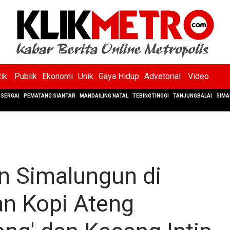
tik
Publik
Ekonomi
Unik
Gaya Hidup
Advetorial
Video
SERGAI
PEMATANG SIANTAR
MANDAILING NATAL
TEBINGTINGGI
TANJUNGBALAI
SIMA
un Simalungun di
n Kopi Ateng