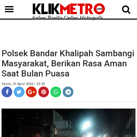
MEDAN
BINJAI
LANGKAT
KARO
DAIRI
SAMOSIR
TAPUT
BATUBARA
DELISERDANG
Polsek Bandar Khalipah Sambangi
Masyarakat, Berikan Rasa Aman
Saat Bulan Puasa
Senin, 01 April 2024 / 23.33