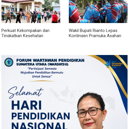
Perkuat Kekompakan dan
Wakil Bupati Rianto Lepas
Tingkatkan Kesehatan
Kontingen Pramuka Asahan
Karyawan, BRI Sibolga Gelar
Menuju Jamnas XII 2026 di
Olahraga Rutin
Cibubur