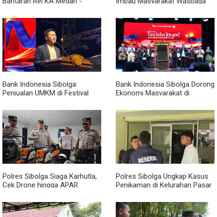
Bantaran Rel KA Medan -
Imbau Masyarakat Waspada
Kualanamu yang Jadi Sarang
Penipuan Penerimaan PPPK
Narkoba, Sita 3 Kg Ganja dan
Sejumlah Paket Sabu
Bank Indonesia Sibolga:
Bank Indonesia Sibolga Dorong
Penjualan UMKM di Festival
Ekonomi Masyarakat di
Tao Toba Joujou Capai 6 Miliar
Festival Tao Toba Jou-jou
2026
Polres Sibolga Siaga Karhutla,
Polres Sibolga Ungkap Kasus
Cek Drone hingga APAR
Penikaman di Kelurahan Pasar
Hadapi Musim Kering
Baru