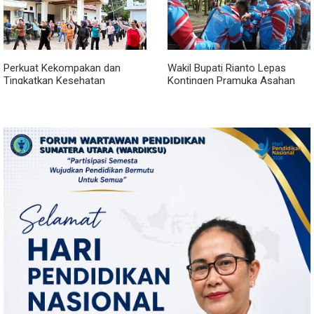
Perkuat Kekompakan dan
Wakil Bupati Rianto Lepas
Tingkatkan Kesehatan
Kontingen Pramuka Asahan
Karyawan, BRI Sibolga Gelar
Menuju Jamnas XII 2026 di
Olahraga Rutin
Cibubur