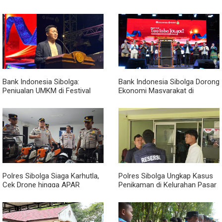
Kualanamu yang Jadi Sarang
Penipuan Penerimaan PPPK
Narkoba, Sita 3 Kg Ganja dan
Sejumlah Paket Sabu
Bank Indonesia Sibolga:
Bank Indonesia Sibolga Dorong
Penjualan UMKM di Festival
Ekonomi Masyarakat di
Tao Toba Joujou Capai 6 Miliar
Festival Tao Toba Jou-jou
2026
Polres Sibolga Siaga Karhutla,
Polres Sibolga Ungkap Kasus
Cek Drone hingga APAR
Penikaman di Kelurahan Pasar
Hadapi Musim Kering
Baru