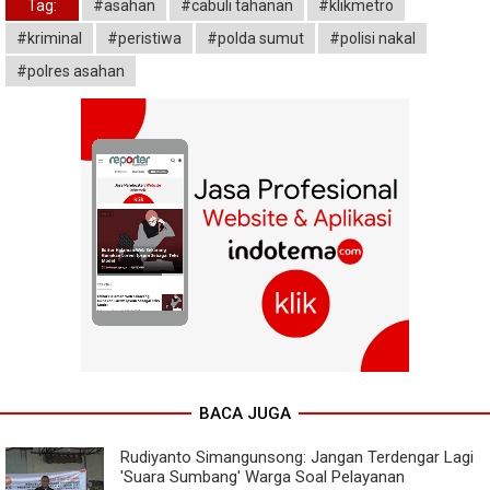
Tag:
#asahan
#cabuli tahanan
#klikmetro
#kriminal
#peristiwa
#polda sumut
#polisi nakal
#polres asahan
BACA JUGA
Rudiyanto Simangunsong: Jangan Terdengar Lagi
'Suara Sumbang' Warga Soal Pelayanan