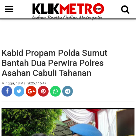
MEDAN
BINJAI
LANGKAT
KARO
DAIRI
SAMOSIR
TAPUT
BATUBARA
DELISERDANG
Kabid Propam Polda Sumut
Bantah Dua Perwira Polres
Asahan Cabuli Tahanan
Minggu, 18 Mei 2025 / 15.47