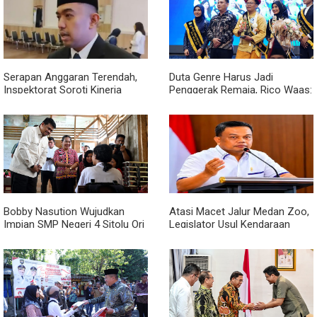
Serapan Anggaran Terendah,
Duta Genre Harus Jadi
Inspektorat Soroti Kinerja
Penggerak Remaja, Rico Waas:
Kadis Perkimcikataru Medan
Jangan Hanya Aktif Saat Ada
Acara
Bobby Nasution Wujudkan
Atasi Macet Jalur Medan Zoo,
Impian SMP Negeri 4 Sitolu Ori
Legislator Usul Kendaraan
Miliki Gedung Permanen
Dialihkan Tembus ke Jalur
Royal Sumatera