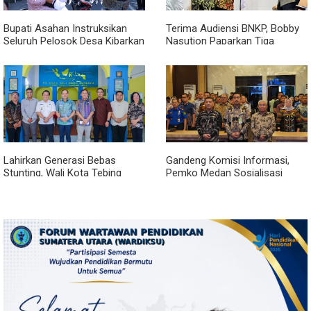
Bupati Asahan Instruksikan
Terima Audiensi BNKP, Bobby
Seluruh Pelosok Desa Kibarkan
Nasution Paparkan Tiga
Merah Putih Selama Agustus
Prioritas Pembangunan
Kepulauan Nias
Lahirkan Generasi Bebas
Gandeng Komisi Informasi,
Stunting, Wali Kota Tebing
Pemko Medan Sosialisasi
Tinggi Dorong Optimalisasi
Permendagri No. 2 Tahun 2026
SP3 Catin