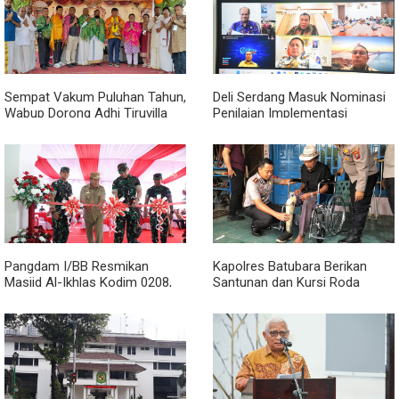
Sempat Vakum Puluhan Tahun,
Deli Serdang Masuk Nominasi
Wabup Dorong Adhi Tiruvilla
Penilaian Implementasi
Maha Puja Terus Hidup
Program 3 Juta Rumah
Regional Sumatera
Pangdam I/BB Resmikan
Kapolres Batubara Berikan
Masjid Al-Ikhlas Kodim 0208,
Santunan dan Kursi Roda
Bupati Asahan Harapkan
kepada Warga Penyandang
Sinergitas Makin Kuat
Disabilitas