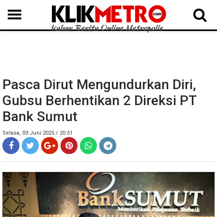
MEDAN
BINJAI
LANGKAT
KARO
DAIRI
SAMOSIR
TAPUT
BATUBARA
DELISERDANG
Pasca Dirut Mengundurkan Diri,
Gubsu Berhentikan 2 Direksi PT
Bank Sumut
Selasa, 03 Juni 2025 / 20.51