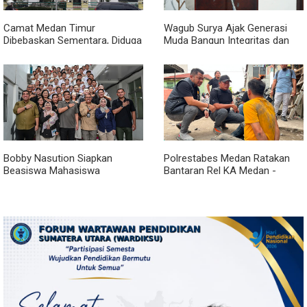
Camat Medan Timur
Wagub Surya Ajak Generasi
Dibebaskan Sementara, Diduga
Muda Bangun Integritas dan
Terlibat Jual Beli Jabatan
Jauhi Narkoba
Bobby Nasution Siapkan
Polrestabes Medan Ratakan
Beasiswa Mahasiswa
Bantaran Rel KA Medan -
Poltekkes Gunungsitoli, Dukung
Kualanamu yang Jadi Sarang
Lahirnya Tenaga Kesehatan
Narkoba, Sita 3 Kg Ganja dan
Kepulauan Nias
Sejumlah Paket Sabu