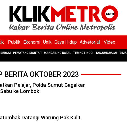
tik
Publik
Ekonomi
Unik
Gaya Hidup
Advetorial
Video
SERGAI
PEMATANG SIANTAR
MANDAILING NATAL
TEBINGTINGGI
TANJUNGBALAI
SIMA
P BERITA OKTOBER 2023
batkan Pelajar, Polda Sumut Gagalkan
 Sabu ke Lombok
Patumbak Datangi Warung Pak Kulit