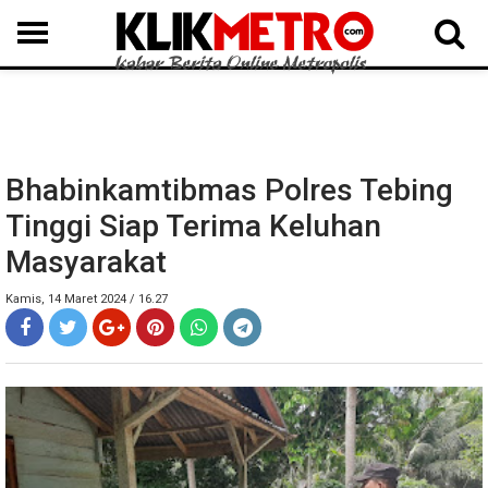
MEDAN
BINJAI
LANGKAT
KARO
DAIRI
SAMOSIR
TAPUT
BATUBARA
DELISERDANG
Bhabinkamtibmas Polres Tebing
Tinggi Siap Terima Keluhan
Masyarakat
Kamis, 14 Maret 2024 / 16.27