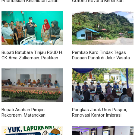
Prioritaskan Kelanjutan Jalan
Gotong Royong Bersihkan
Belawan Sicanang yang
Parit Jalan Taduan dari
Mangkrak
Sedimentasi Tebal
Bupati Batubara Tinjau RSUD H.
Pemkab Karo Tindak Tegas
OK Arya Zulkarnain, Pastikan
Dugaan Pungli di Jalur Wisata
Pelayanan Kesehatan
Air Panas Semangat Gunung -
Masyarakat Terus Ditingkatkan
Doulu
Bupati Asahan Pimpin
Pangkas Jarak Urus Paspor,
Rakorpem, Matangkan
Renovasi Kantor Imigrasi
Persiapan HUT ke-81 RI dan
Asahan Resmi Dimulai
Efisiensi Anggaran 2027