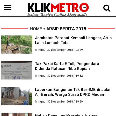
MEDAN
BINJAI
LANGKAT
KARO
DAIRI
SAMOSIR
TAPUT
BATUBARA
DELISERDANG
HOME
» ARSIP BERITA 2018
Jembatan Parapat Kembali Longsor, Arus
Lalin Lumpuh Total
Minggu, 30 Desember 2018 / 23.49
Tak Pakai Kartu E Toll, Pengendara
Didenda Ratusan Ribu Rupiah
Minggu, 30 Desember 2018 / 19.32
Laporkan Bangunan Tak Ber-IMB di Jalan
Air Bersih, Warga Surati DPRD Medan
Minggu, 30 Desember 2018 / 19.29
Gubsu Dampingi Presiden Jokowi