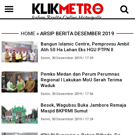
MEDAN
BINJAI
LANGKAT
KARO
DAIRI
SAMOSIR
TAPUT
BATUBARA
DELISERDANG
HOME
» ARSIP BERITA DESEMBER 2019
Bangun Islamic Centre, Pemprovsu Ambil
Alih 50 Ha Lahan Eks HGU PTPN II
Senin, 30 Desember 2019 / 17.59
Pemko Medan dan Perum Perumnas
Regional I Lakukan MoU Serah Terima
Waduk
Senin, 30 Desember 2019 / 17.56
Besok, Wagubsu Buka Jambore Remaja
Masjid BKPRMI Sumut
Senin, 30 Desember 2019 / 17.24