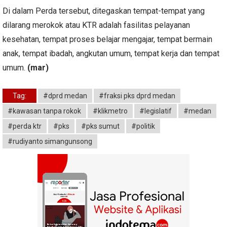
Di dalam Perda tersebut, ditegaskan tempat-tempat yang
dilarang merokok atau KTR adalah fasilitas pelayanan
kesehatan, tempat proses belajar mengajar, tempat bermain
anak, tempat ibadah, angkutan umum, tempat kerja dan tempat
umum.
(mar)
Tag:
#dprd medan
#fraksi pks dprd medan
#kawasan tanpa rokok
#klikmetro
#legislatif
#medan
#perda ktr
#pks
#pks sumut
#politik
#rudiyanto simangunsong