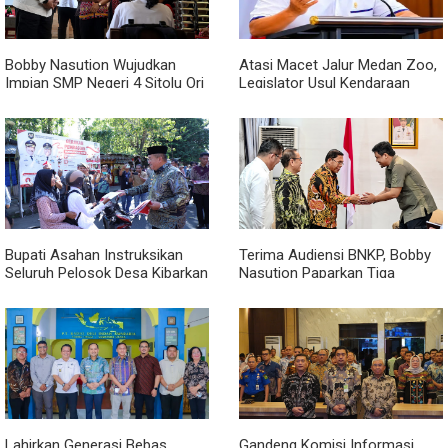
Bobby Nasution Wujudkan
Atasi Macet Jalur Medan Zoo,
Impian SMP Negeri 4 Sitolu Ori
Legislator Usul Kendaraan
Miliki Gedung Permanen
Dialihkan Tembus ke Jalur
Royal Sumatera
Bupati Asahan Instruksikan
Terima Audiensi BNKP, Bobby
Seluruh Pelosok Desa Kibarkan
Nasution Paparkan Tiga
Merah Putih Selama Agustus
Prioritas Pembangunan
Kepulauan Nias
Lahirkan Generasi Bebas
Gandeng Komisi Informasi,