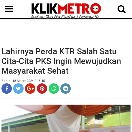
MEDAN
BINJAI
LANGKAT
KARO
DAIRI
SAMOSIR
TAPUT
BATUBARA
DELISERDANG
Lahirnya Perda KTR Salah Satu
Cita-Cita PKS Ingin Mewujudkan
Masyarakat Sehat
Senin, 18 Maret 2024 / 15.45