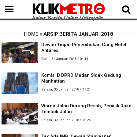
MEDAN
BINJAI
LANGKAT
KARO
DAIRI
SAMOSIR
TAPUT
BATUBARA
DELISERDANG
HOME
» ARSIP BERITA JANUARI 2018
Dewan Tinjau Penembokan Gang Hotel
Antares
Rabu, 31 Januari 2018 / 04.14
Komisi D DPRD Medan Sidak Gedung
Manhattan
Selasa, 30 Januari 2018 / 17.24
Warga Jalan Durung Resah, Pemilik Ruko
Tembok Jalan
Selasa, 30 Januari 2018 / 12.25
Tak Ada IMB, Dewan Stanvaskan