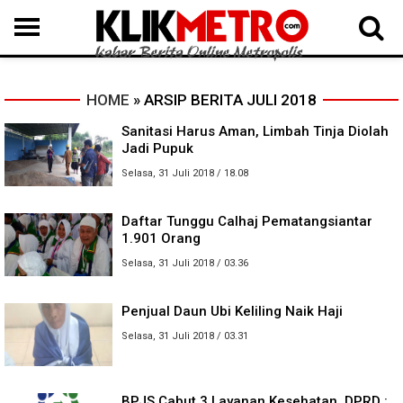
MEDAN
BINJAI
LANGKAT
KARO
DAIRI
SAMOSIR
TAPUT
BATUBARA
DELISERDANG
HOME
» ARSIP BERITA JULI 2018
Sanitasi Harus Aman, Limbah Tinja Diolah
Jadi Pupuk
Selasa, 31 Juli 2018 / 18.08
Daftar Tunggu Calhaj Pematangsiantar
1.901 Orang
Selasa, 31 Juli 2018 / 03.36
Penjual Daun Ubi Keliling Naik Haji
Selasa, 31 Juli 2018 / 03.31
BPJS Cabut 3 Layanan Kesehatan, DPRD :